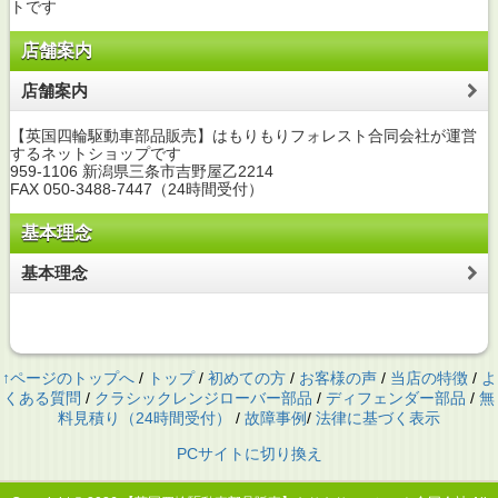
トです
店舗案内
店舗案内
【英国四輪駆動車部品販売】はもりもりフォレスト合同会社が運営
するネットショップです
959-1106 新潟県三条市吉野屋乙2214
FAX 050-3488-7447（24時間受付）
基本理念
基本理念
↑ページのトップへ
/
トップ
/
初めての方
/
お客様の声
/
当店の特徴
/
よ
くある質問
/
クラシックレンジローバー部品
/
ディフェンダー部品
/
無
料見積り（24時間受付）
/
故障事例
/
法律に基づく表示
PCサイトに切り換え