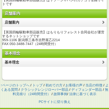
【英国四輪駆動車部品販売】はヤフージャパンのカテゴリ登録サイ
トです
店舗案内
店舗案内
【英国四輪駆動車部品販売】はもりもりフォレスト合同会社が運営
するネットショップです
959-1106 新潟県三条市吉野屋乙2214
FAX 050-3488-7447（24時間受付）
基本理念
基本理念
↑ページのトップへ
/
トップ
/
初めての方
/
お客様の声
/
当店の特徴
/
よ
くある質問
/
クラシックレンジローバー部品
/
ディフェンダー部品
/
無
料見積り（24時間受付）
/
故障事例
/
法律に基づく表示
PCサイトに切り換え