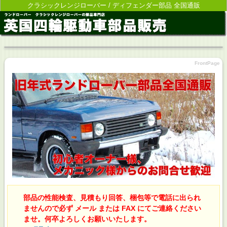
クラシックレンジローバー / ディフェンダー部品 全国通販
FrontPage
部品の性能検査、見積もり回答、梱包等で電話に出られ
ませんので必ず メール または FAX にてご連絡ください
ませ。何卒よろしくお願いいたします。