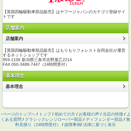
【英国四輪駆動車部品販売】はヤフージャパンのカテゴリ登録サイ
トです
店舗案内
店舗案内
【英国四輪駆動車部品販売】はもりもりフォレスト合同会社が運営
するネットショップです
959-1106 新潟県三条市吉野屋乙2214
FAX 050-3488-7447（24時間受付）
基本理念
基本理念
↑ページのトップへ
/
トップ
/
初めての方
/
お客様の声
/
当店の特徴
/
よ
くある質問
/
クラシックレンジローバー部品
/
ディフェンダー部品
/
無
料見積り（24時間受付）
/
故障事例
/
法律に基づく表示