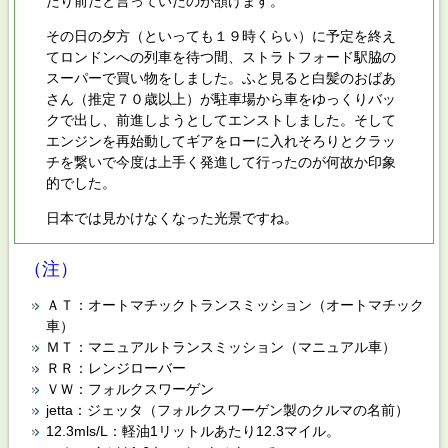
たり前だと言っていたのが頷けます。
その日の夕方（といっても１９時くらい）に予定を終え
てロンドンへの列車を待つ間、ストラトフォード駅脇の
スーパーで買い物をしました。ふと見ると白髪のおばあ
さん（推定７０歳以上）が駐車場から車をゆっくりバッ
クで出し、前進しようとしてエンストしました。そして
エンジンを再始動してギアをローに入れそろりとクラッ
チを繋いで今度は上手く発進して行ったのが何故か印象
的でした。
日本では見かけなくなった光景ですね。
（注）
ＡＴ：オートマチックトランスミッション（オートマチック
車）
ＭＴ：マニュアルトランスミッション（マニュアル車）
ＲＲ：レンジローバー
ＶＷ：フォルクスワーゲン
jetta：ジェッタ（フォルクスワーゲン製のクルマの名前）
12.3mls/L：軽油1リットルあたり12.3マイル。