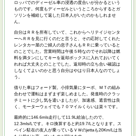
ロッパでのディーゼル車の浸透の度合いが分かるという
ものです。何度もディーゼルというところからするとガ
ソリンを補給して返した日本人がいたのかもしれませ
ん。
自分はＲＲを所有していて、これからヘリテイジセンタ
ーへＲＲを見に行くのだと言うと、その応対してくれた
レンタカー屋のご婦人の息子さんもＲＲに乗っていると
のことでした。営業時間は午後５時なのでそれ以降は燃
料を満タンにしてキーを返却ボックスに入れておいてく
れれば大丈夫とのことでした。返却時の立ち合い確認は
しなくてよいのかと思う自分はやはり日本人なのでしょ
う。
借りた車はフォード製。小排気量にターボ、ＭＴの組み
合わせで運転はまずまず楽しめました。発進時のクラッ
チミートに少し気を遣いましたが、加速感、遮音性は良
く、モーターウェイでも７０マイルくらいは楽々です。
最終的に146.6mls走行して11.9L給油したので、
12.3mls/Lです。キロ換算すると約19.7/Lとなります。ス
ペイン駐在の友人が乗っているＶＷのjettaも20Km/Lは当