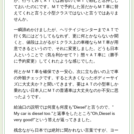
が、行ってみてＡＴでは困るのでＭＴで頼むと念押しし
ておいたのにです。ＭＴで予約した筈だからＭＴ車に替
えてくれと言うと小型クラスではないと言うではありま
せんか。
一瞬諦めかけましたが、ヘリテイジセンターまでＡＴで
行く気にはどうしてもなれず、更に何とかならないか聞
くと、値段は上がるが１クラス上の車種ならＭＴ車が用
意できるというので、それに変更しました。どうも日本
人ということで（気を利かせて？）態々ＡＴ車に（勝手
に予約変更）してくれたような感じでした。
何とかＭＴ車を確保でき一安心。次に立ち合いの上で車
の外観チェックです。すると大きくなったボディーサイ
ズに大丈夫か？と聞いてきます。要はＡＴの小型車しか
乗れない日本人にＭＴの普通車は大丈夫なのか不安に思
ったようです。
給油口の説明では何度も何度も"Diesel"と言うので、”
My car is diesel too."と返事をしたところ"Oh,Diesel is
very good!"という答えが返ってきました。
残念ながら日本では絶対に聞かれない言葉ですが、ヨー